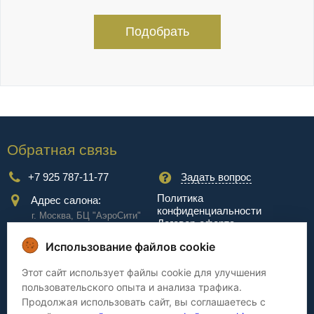
Подобрать
Обратная связь
+7 925 787-11-77
Задать вопрос
Политика
Адрес салона:
конфиденциальности
г. Москва, БЦ "АэроCити"
Договор-оферта
Куркинское ш., стр.2, 17
этаж
Использование файлов cookie
Сервис
Этот сайт использует файлы cookie для улучшения
пользовательского опыта и анализа трафика.
Доставка
Сборка
Продолжая использовать сайт, вы соглашаетесь с
Оплата
Дизайнерам