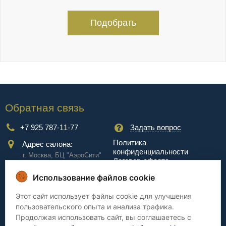
Подобрать
Обратная связь
+7 925 787-11-77
Задать вопрос
Политика
Адрес салона:
конфиденциальности
г. Москва, БЦ "АэроCити"
Договор-оферта
Куркинское ш., стр.2, 17
этаж
Использование файлов cookie
Сервис
Этот сайт использует файлы cookie для улучшения
пользовательского опыта и анализа трафика.
Доставка
Сборка
Продолжая использовать сайт, вы соглашаетесь с
Оплата
Дизайнерам