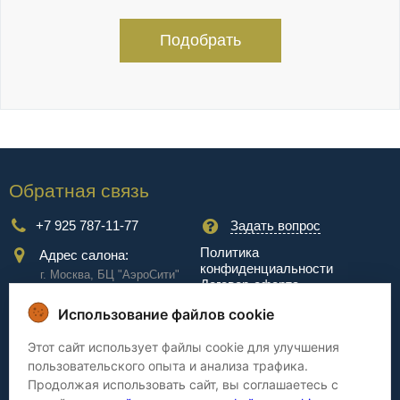
Подобрать
Обратная связь
+7 925 787-11-77
Задать вопрос
Политика
Адрес салона:
конфиденциальности
г. Москва, БЦ "АэроCити"
Договор-оферта
Куркинское ш., стр.2, 17
этаж
Использование файлов cookie
Сервис
Этот сайт использует файлы cookie для улучшения
пользовательского опыта и анализа трафика.
Доставка
Сборка
Продолжая использовать сайт, вы соглашаетесь с
Оплата
Дизайнерам