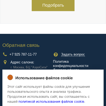
Подобрать
Обратная связь
+7 925 787-11-77
Задать вопрос
Политика
Адрес салона:
конфиденциальности
г. Москва, БЦ "АэроCити"
Договор-оферта
Куркинское ш., стр.2, 17
этаж
Использование файлов cookie
Сервис
Этот сайт использует файлы cookie для улучшения
пользовательского опыта и анализа трафика.
Доставка
Сборка
Продолжая использовать сайт, вы соглашаетесь с
Оплата
Дизайнерам
нашей
политикой использования файлов cookie
.