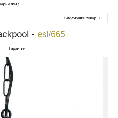
арь esl/665
Следующий товар
ckpool -
esl/665
Гарантии