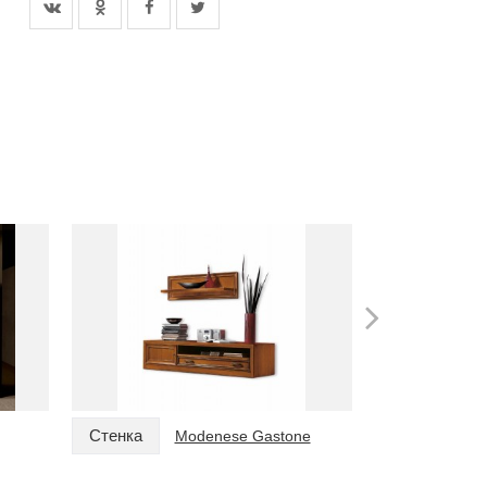
Стенка
Стенка
Modenese Gastone
M