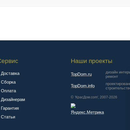
Сервис
Наши проекты
дизайн интер
Доставка
TopDom.ru
ремонт
Сборка
проектирован
TopDom.info
строительств
Оплата
©
'КрасДом.com', 2007-2026
Дизайнерам
Гарантия
Cтатьи