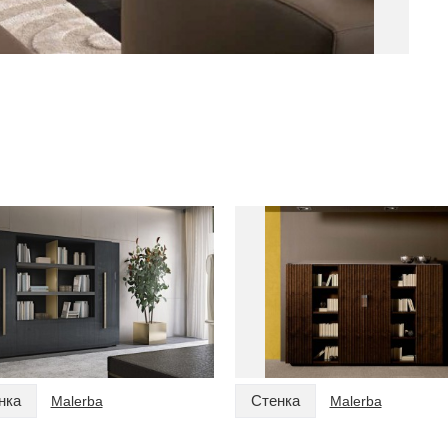
нка
Стенка
Malerba
Malerba