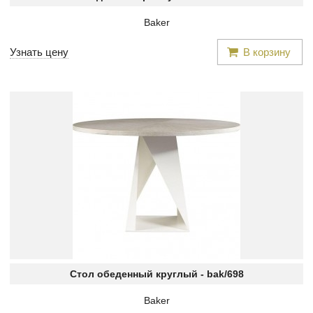
Baker
Узнать цену
В корзину
Стол обеденный круглый -
bak/698
Baker