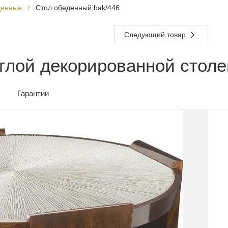
денные
Стол обеденный bak/446
Следующий товар
углой декорированной стол
Гарантии