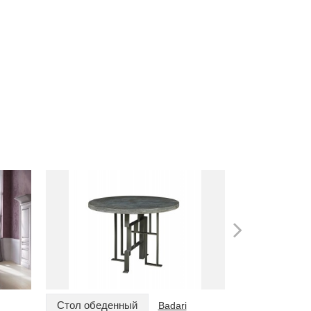
Стол обеденный
Стол обеде
Badari