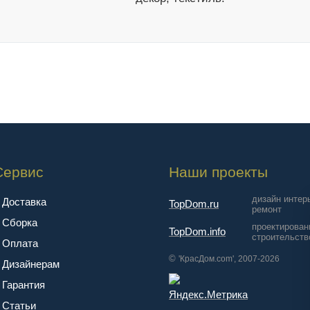
Сервис
Наши проекты
дизайн интер
Доставка
TopDom.ru
ремонт
Сборка
проектирован
TopDom.info
строительств
Оплата
©
'КрасДом.com', 2007-2026
Дизайнерам
Гарантия
Cтатьи