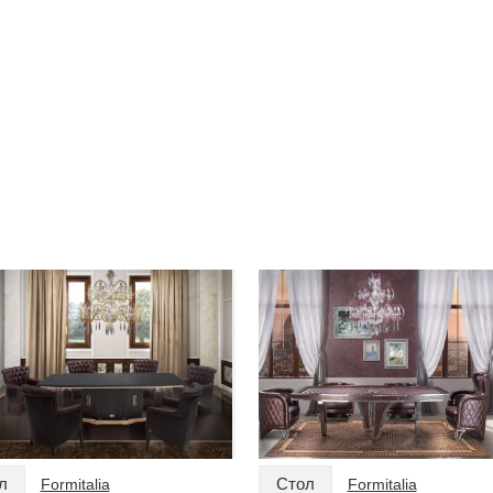
л
Стол
Formitalia
Formitalia