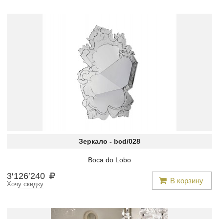
Зеркало -
bcd/028
Boca do Lobo
3
′
126
′
240
В корзину
Хочу скидку