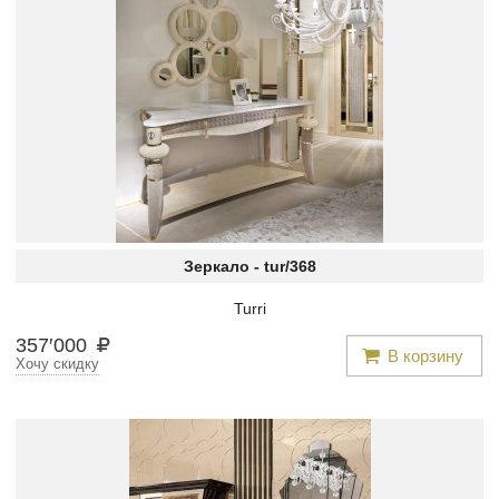
Зеркало -
tur/368
Turri
357
′
000
В корзину
Хочу скидку