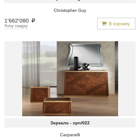
Christopher Guy
1
′
662
′
080
В корзину
Хочу скидку
Зеркало -
cpn/022
Carpanelli