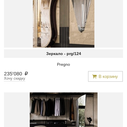
Зеркало -
prg/124
Pregno
235
′
080
В корзину
Хочу скидку