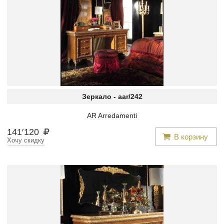
Зеркало -
aar/242
AR Arredamenti
141
′
120
В корзину
Хочу скидку