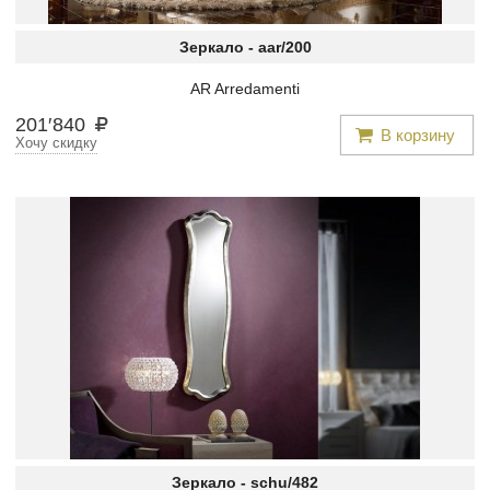
Зеркало -
aar/200
AR Arredamenti
201
′
840
В корзину
Хочу скидку
Зеркало -
schu/482