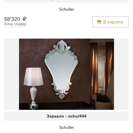
Schuller
58
′
320
В корзину
Хочу скидку
Зеркало -
schu/444
Schuller