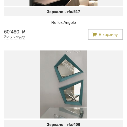
Зеркало -
rfa/517
Reflex Angelo
60
′
480
В корзину
Хочу скидку
Зеркало -
rfa/406