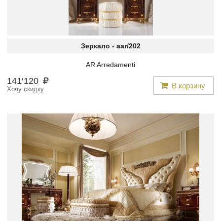
Зеркало -
aar/202
AR Arredamenti
141
′
120
В корзину
Хочу скидку