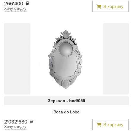
266
′
400
В корзину
Хочу скидку
Зеркало -
bcd/059
Boca do Lobo
2
′
032
′
680
В корзину
Хочу скидку