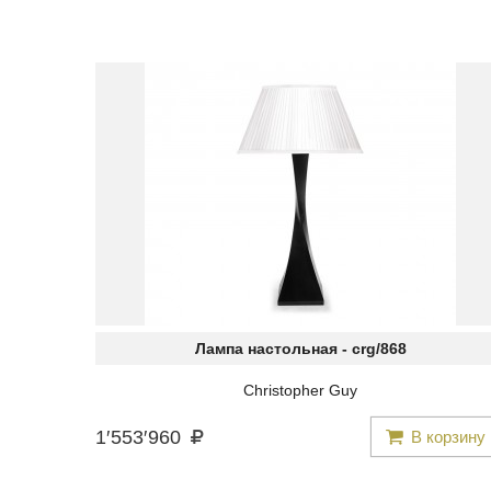
Лампа настольная -
crg/868
Christopher Guy
1
′
553
′
960
В корзину