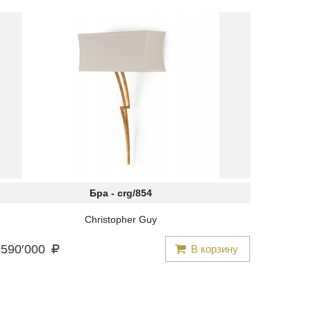
Бра -
crg/854
Christopher Guy
590
′
000
В корзину