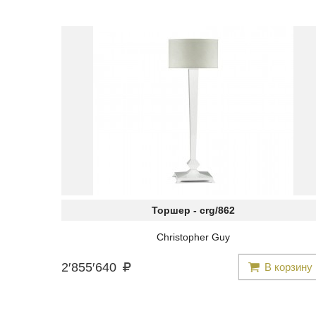
Торшер -
crg/862
Christopher Guy
2
′
855
′
640
В корзину