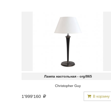
Лампа настольная -
crg/865
Christopher Guy
1
′
999
′
160
В корзину