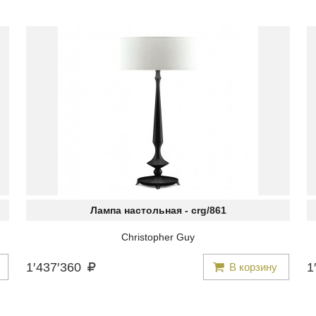
Лампа настольная -
crg/861
Christopher Guy
1
′
437
′
360
1
′
В корзину