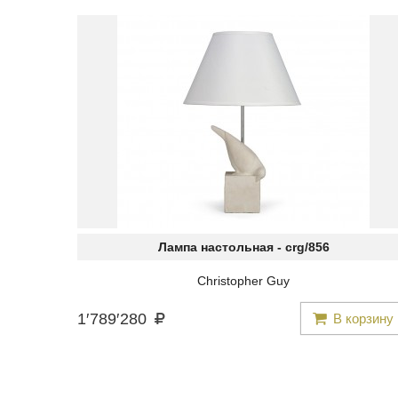
Лампа настольная -
crg/856
Christopher Guy
1
′
789
′
280
В корзину