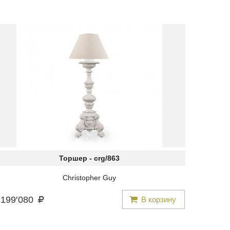
Торшер -
crg/863
Christopher Guy
199
′
080
В корзину