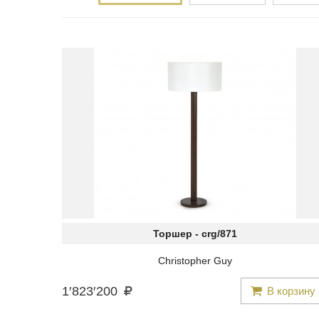
Торшер -
crg/871
Christopher Guy
1
′
823
′
200
В корзину