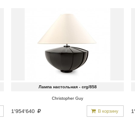
Лампа настольная -
crg/858
Christopher Guy
1
′
954
′
640
1
′
В корзину