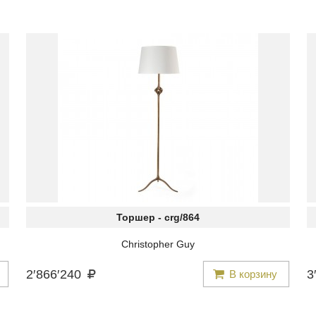
Торшер -
crg/864
Christopher Guy
2
′
866
′
240
3
′
В корзину