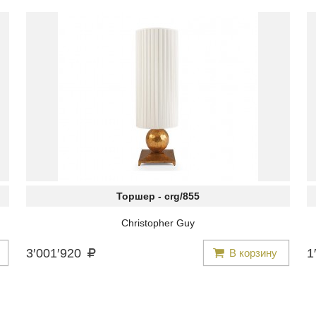
Торшер -
crg/855
Christopher Guy
3
′
001
′
920
1
′
В корзину