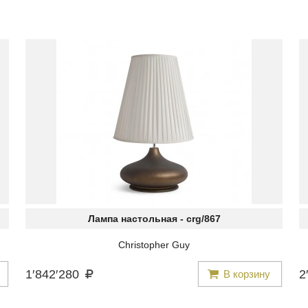
Лампа настольная -
crg/867
Christopher Guy
1
′
842
′
280
2
′
В корзину