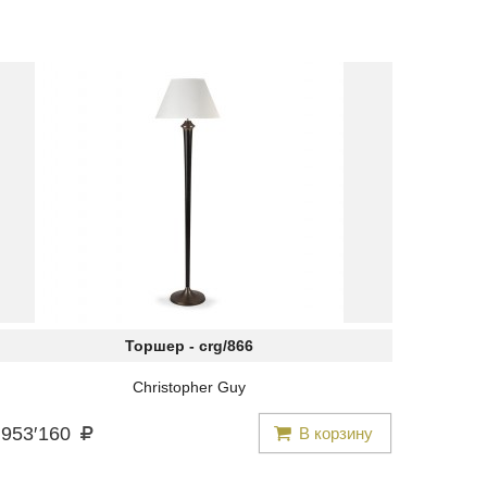
Торшер -
crg/866
Christopher Guy
953
′
160
В корзину