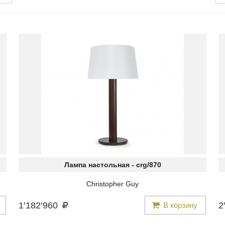
Лампа настольная -
crg/870
Christopher Guy
1
′
182
′
960
2
′
В корзину