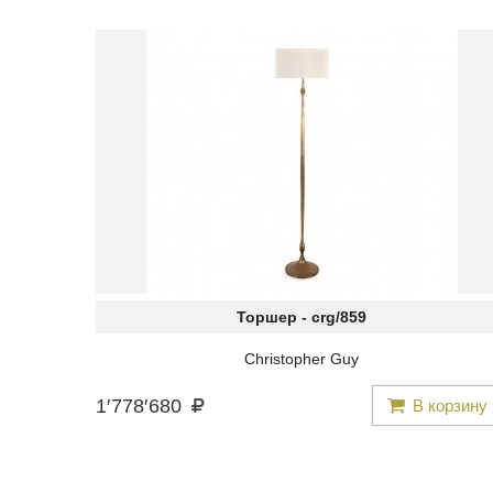
Торшер -
crg/859
Christopher Guy
1
′
778
′
680
В корзину