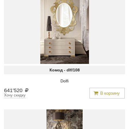
Комод -
dlf/108
Dolfi
641
′
520
В корзину
Хочу скидку