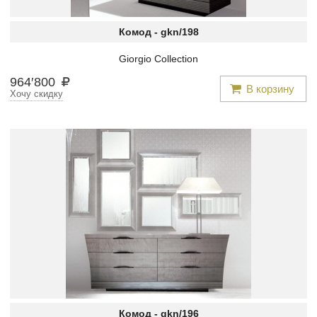
Комод -
gkn/198
Giorgio Collection
964
′
800
В корзину
Хочу скидку
Комод -
gkn/196