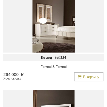
Комод -
fef/224
Ferretti & Ferretti
264
′
000
В корзину
Хочу скидку