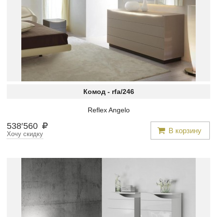
Комод -
rfa/246
Reflex Angelo
538
′
560
В корзину
Хочу скидку