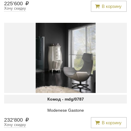
225
′
600
В корзину
Хочу скидку
Комод -
mdg/0787
Modenese Gastone
232
′
800
В корзину
Хочу скидку