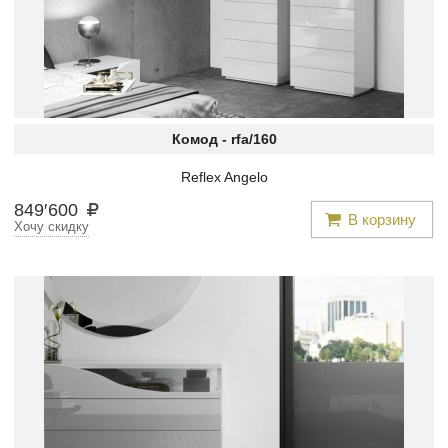
Комод -
rfa/160
Reflex Angelo
849
′
600
В корзину
Хочу скидку