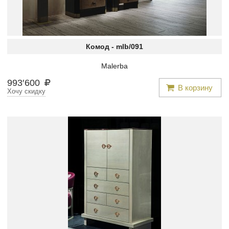
Комод -
mlb/091
Malerba
993
′
600
В корзину
Хочу скидку