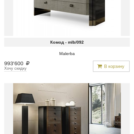
Комод -
mlb/092
Malerba
993
′
600
В корзину
Хочу скидку