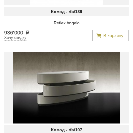
Комод -
rfa/139
Reflex Angelo
936
′
000
В корзину
Хочу скидку
Комод -
rfa/107