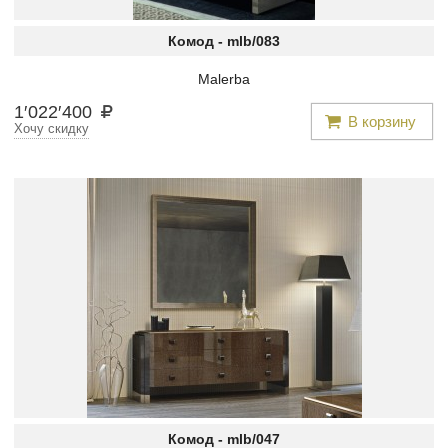
Комод -
mlb/083
Malerba
1
′
022
′
400
В корзину
Хочу скидку
Комод -
mlb/047