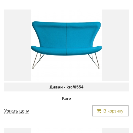
Диван -
krc/0554
Kare
Узнать цену
В корзину