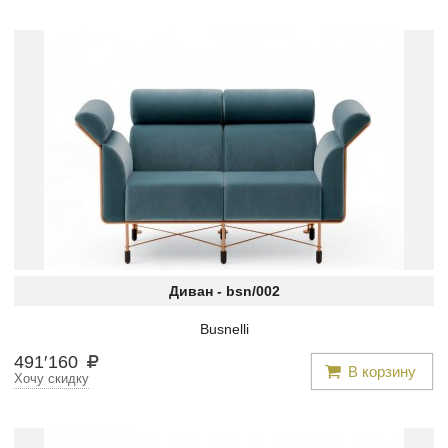
Диван -
bsn/002
Busnelli
491
′
160
В корзину
Хочу скидку