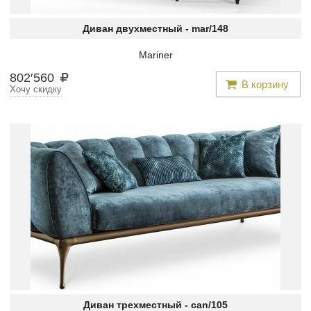
Диван двухместный -
mar/148
Mariner
802
′
560
В корзину
Хочу скидку
Диван трехместный -
can/105