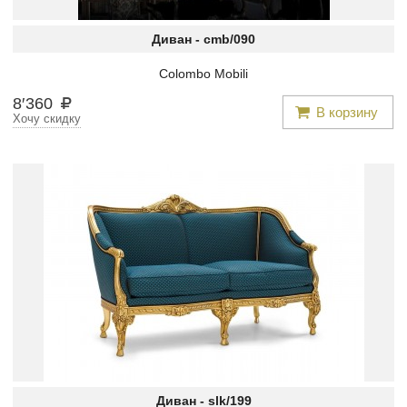
Диван -
cmb/090
Colombo Mobili
8
′
360
В корзину
Хочу скидку
Диван -
slk/199