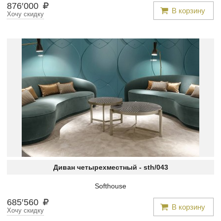
876
′
000
В корзину
Хочу скидку
Диван четырехместный -
sth/043
Softhouse
685
′
560
В корзину
Хочу скидку