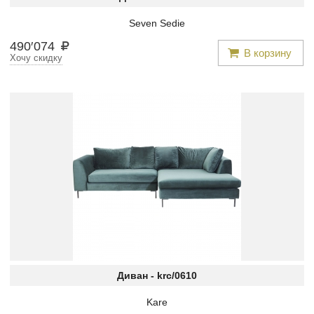
Seven Sedie
490
′
074
В корзину
Хочу скидку
Диван -
krc/0610
Kare