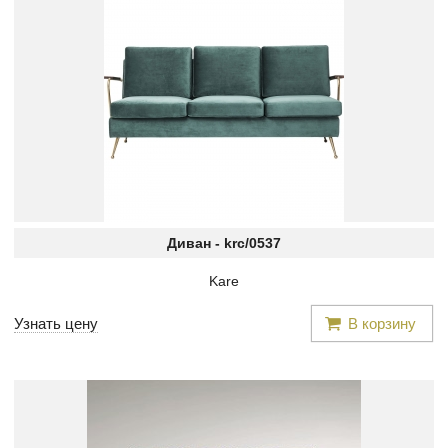
Диван -
krc/0537
Kare
Узнать цену
В корзину