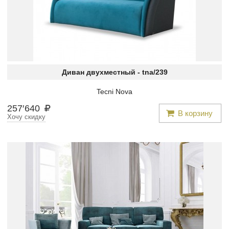
Диван двухместный -
tna/239
Tecni Nova
257
′
640
В корзину
Хочу скидку