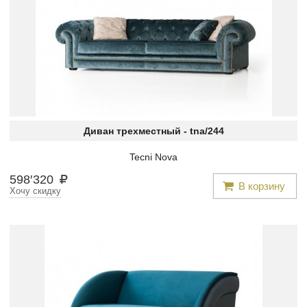
Диван трехместный -
tna/244
Tecni Nova
598
′
320
В корзину
Хочу скидку