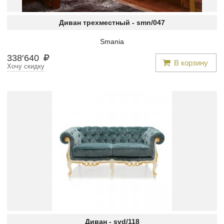
Диван трехместный -
smn/047
Smania
338
′
640
В корзину
Хочу скидку
Диван -
svd/118