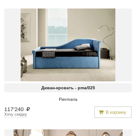
Диван-кровать -
pma/025
Piermaria
117
′
240
В корзину
Хочу скидку