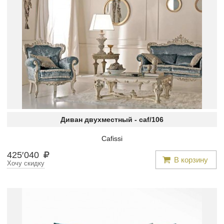
Диван двухместный -
caf/106
Cafissi
425
′
040
В корзину
Хочу скидку