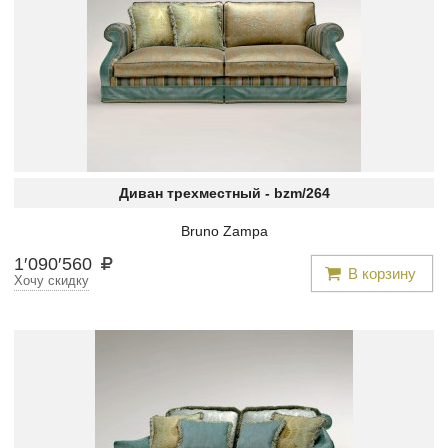
Диван трехместный -
bzm/264
Bruno Zampa
1
′
090
′
560
В корзину
Хочу скидку