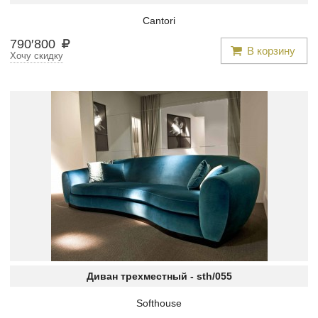
Cantori
790
′
800
В корзину
Хочу скидку
Диван трехместный -
sth/055
Softhouse