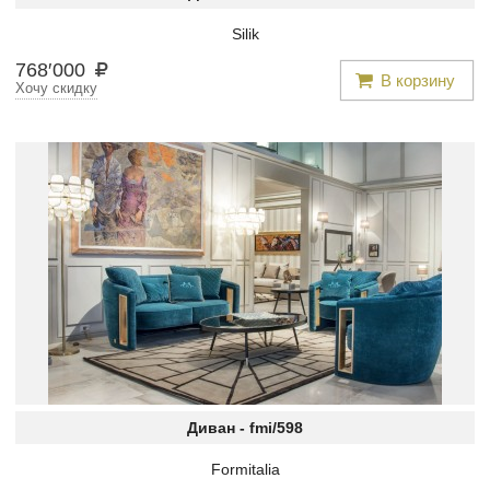
Silik
768
′
000
В корзину
Хочу скидку
Диван -
fmi/598
Formitalia