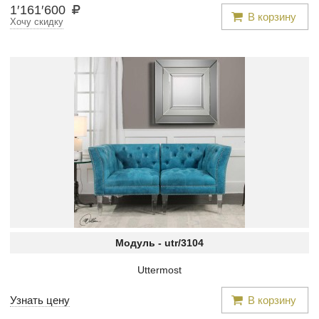
1
′
161
′
600
В корзину
Хочу скидку
Модуль -
utr/3104
Uttermost
Узнать цену
В корзину