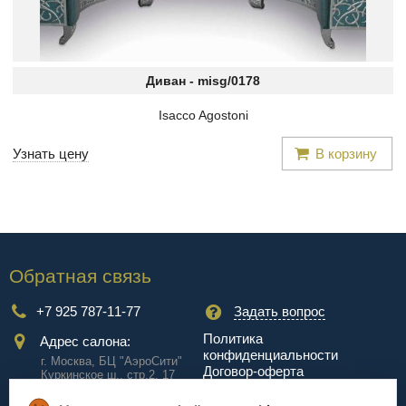
Диван -
misg/0178
Isacco Agostoni
Узнать цену
В корзину
Обратная связь
+7 925 787-11-77
Задать вопрос
Политика
Адрес салона:
конфиденциальности
г. Москва, БЦ "АэроCити"
Договор-оферта
Куркинское ш., стр.2, 17
этаж