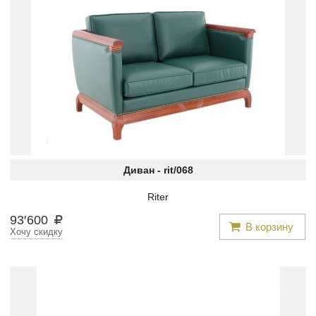
Диван -
rit/068
Riter
93
′
600
В корзину
Хочу скидку