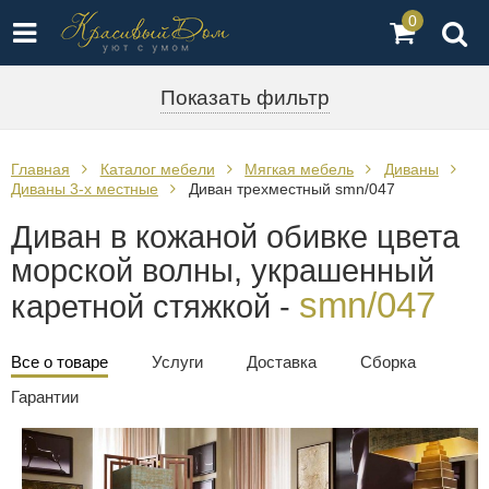
0
Показать фильтр
Главная
Каталог мебели
Мягкая мебель
Диваны
Диваны 3-х местные
Диван трехместный smn/047
Диван в кожаной обивке цвета
морской волны, украшенный
smn/047
каретной стяжкой -
Все о товаре
Услуги
Доставка
Сборка
Гарантии