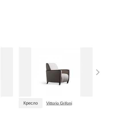
Кресло
Кресло
Vittorio Grifoni
V