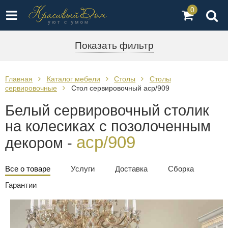
0
Показать фильтр
Главная
Каталог мебели
Столы
Столы
сервировочные
Стол сервировочный acp/909
Белый сервировочный столик
на колесиках с позолоченным
acp/909
декором -
Все о товаре
Услуги
Доставка
Сборка
Гарантии