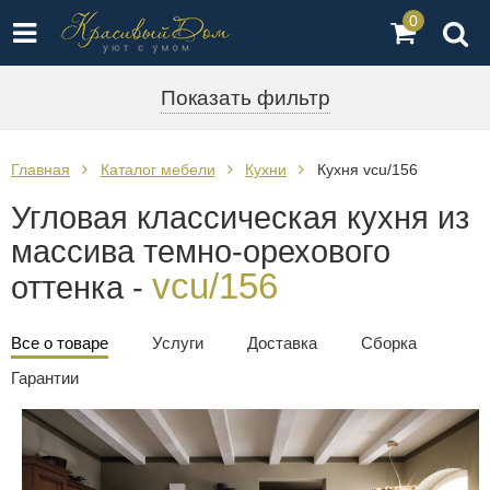
0
Показать фильтр
Главная
Каталог мебели
Кухни
Кухня vcu/156
Угловая классическая кухня из
массива темно-орехового
vcu/156
оттенка -
Все о товаре
Услуги
Доставка
Сборка
Гарантии