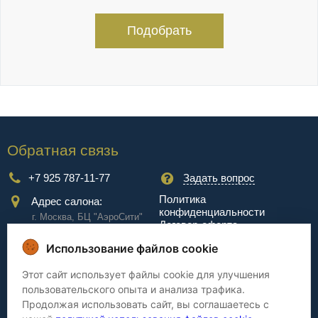
Подобрать
Обратная связь
+7 925 787-11-77
Задать вопрос
Политика
Адрес салона:
конфиденциальности
г. Москва, БЦ "АэроCити"
Договор-оферта
Куркинское ш., стр.2, 17
этаж
Использование файлов cookie
Сервис
Этот сайт использует файлы cookie для улучшения
пользовательского опыта и анализа трафика.
Доставка
Сборка
Продолжая использовать сайт, вы соглашаетесь с
Оплата
Дизайнерам