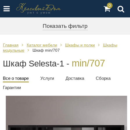
0
Показать фильтр
Главная
Каталог мебели
Шкафы и полки
Шкафы
модульные
Шкаф min/707
min/707
Шкаф Selesta-1 -
Все о товаре
Услуги
Доставка
Сборка
Гарантии