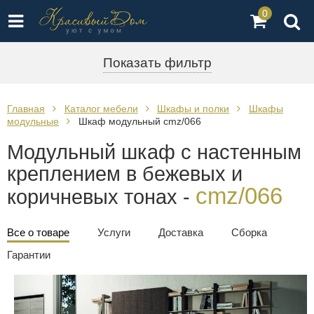
0
Показать фильтр
Главная
Каталог мебели
Шкафы и полки
Шкафы
модульные
Шкаф модульный cmz/066
Модульный шкаф с настенным
креплением в бежевых и
cmz/066
коричневых тонах -
Все о товаре
Услуги
Доставка
Сборка
Гарантии