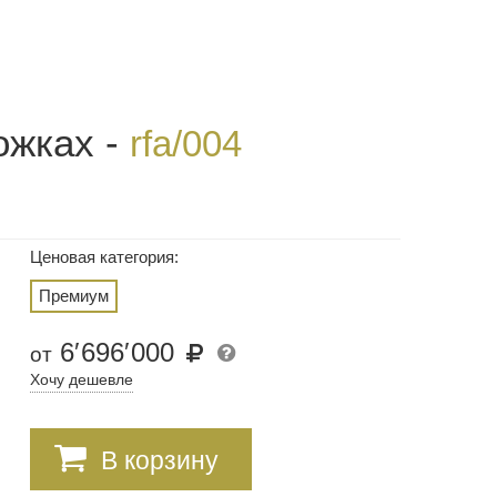
ожках -
rfa/004
Ценовая категория:
Премиум
6
′
696
′
000
от
Хочу дешевле
В корзину