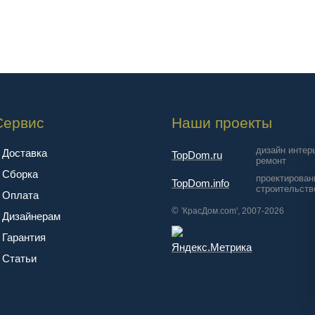
Сервис
Наши проекты
дизайн интер
Доставка
TopDom.ru
ремонт
Сборка
проектирован
TopDom.info
строительств
Оплата
©
'КрасДом.com', 2007-2026
Дизайнерам
Гарантия
Cтатьи