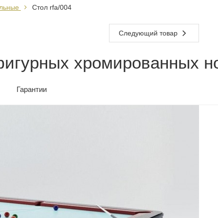
альные
Стол rfa/004
Следующий товар
фигурных хромированных н
Гарантии