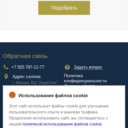
Подобрать
Обратная связь
+7 925 787-11-77
Задать вопрос
Политика
Адрес салона:
конфиденциальности
г. Москва, БЦ "АэроCити"
Договор-оферта
Куркинское ш., стр.2, 17
этаж
Использование файлов cookie
Сервис
Этот сайт использует файлы cookie для улучшения
пользовательского опыта и анализа трафика.
Доставка
Сборка
Продолжая использовать сайт, вы соглашаетесь с
Оплата
Дизайнерам
нашей
политикой использования файлов cookie
.