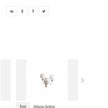
Бра
Бра
Vittorio Grifoni
Vitto