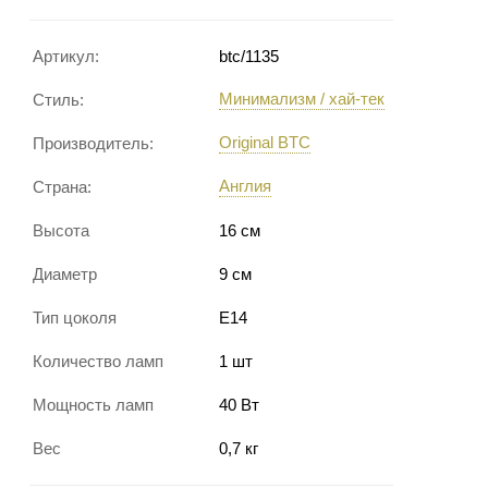
Артикул:
btc/1135
Минимализм / хай-тек
Стиль:
Original BTC
Производитель:
Англия
Страна:
Высота
16 см
Диаметр
9 см
Тип цоколя
E14
Количество ламп
1 шт
Мощность ламп
40 Вт
Вес
0,7 кг