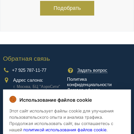
Подобрать
Обратная связь
+7 925 787-11-77
Задать вопрос
Политика
Адрес салона:
конфиденциальности
г. Москва, БЦ "АэроCити"
Договор-оферта
Куркинское ш., стр.2, 17
этаж
Использование файлов cookie
Сервис
Этот сайт использует файлы cookie для улучшения
пользовательского опыта и анализа трафика.
Доставка
Сборка
Продолжая использовать сайт, вы соглашаетесь с
Оплата
Дизайнерам
нашей
политикой использования файлов cookie
.