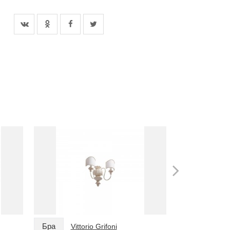
Бра
Бра
Vittorio Grifoni
Vitto