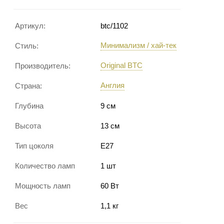
Артикул:
btc/1102
Минимализм / хай-тек
Стиль:
Original BTC
Производитель:
Англия
Страна:
Глубина
9 см
Высота
13 см
Тип цоколя
E27
Количество ламп
1 шт
Мощность ламп
60 Вт
Вес
1,1 кг