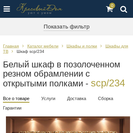
0
Показать фильтр
Главная
Каталог мебели
Шкафы и полки
Шкафы для
ТВ
Шкаф scp/234
Белый шкаф в позолоченном
резном обрамлении с
scp/234
открытыми полками -
Все о товаре
Услуги
Доставка
Сборка
Гарантии