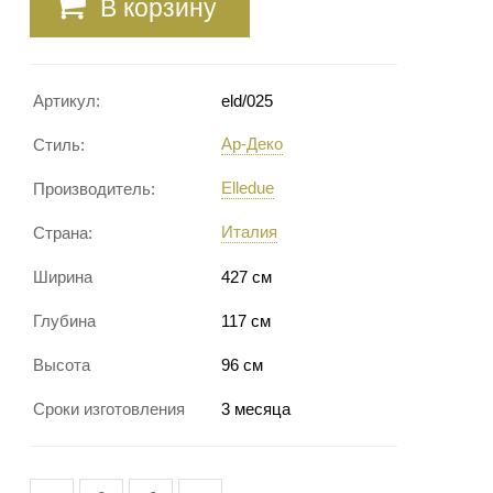
В корзину
Артикул:
eld/025
Ар-Деко
Стиль:
Elledue
Производитель:
Италия
Страна:
Ширина
427 см
Глубина
117 см
Высота
96 см
Сроки изготовления
3 месяца