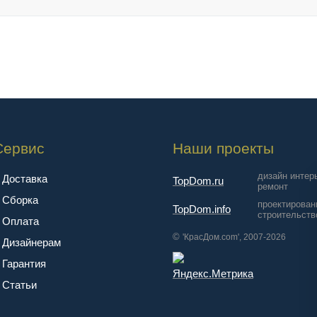
Сервис
Наши проекты
дизайн интер
Доставка
TopDom.ru
ремонт
Сборка
проектирован
TopDom.info
строительств
Оплата
©
'КрасДом.com', 2007-2026
Дизайнерам
Гарантия
Cтатьи