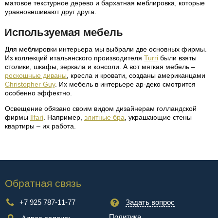
матовое текстурное дерево и бархатная меблировка, которые
уравновешивают друг друга.
Используемая мебель
Для меблировки интерьера мы выбрали две основных фирмы.
Из коллекций итальянского производителя
Turri
были взяты
столики, шкафы, зеркала и консоли. А вот мягкая мебель –
роскошные диваны
, кресла и кровати, созданы американцами
Christopher Guy
. Их мебель в интерьере ар-деко смотрится
особенно эффектно.
Освещение обязано своим видом дизайнерам голландской
фирмы
Ilfari
. Например,
элитные бра
, украшающие стены
квартиры – их работа.
Обратная связь
+7 925 787-11-77
Задать вопрос
Политика