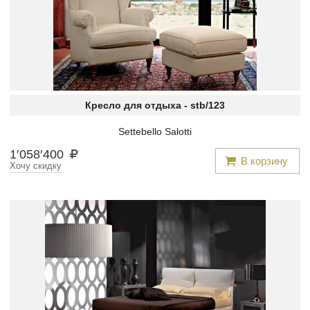
Кресло для отдыха -
stb/123
Settebello Salotti
1
′
058
′
400
В корзину
Хочу скидку