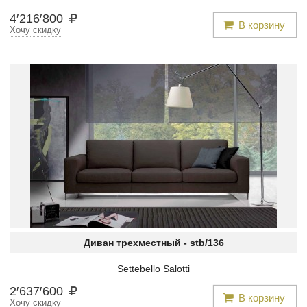
4
′
216
′
800
В корзину
Хочу скидку
Диван трехместный -
stb/136
Settebello Salotti
2
′
637
′
600
В корзину
Хочу скидку