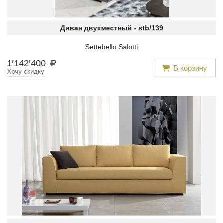
Диван двухместный -
stb/139
Settebello Salotti
1
′
142
′
400
В корзину
Хочу скидку