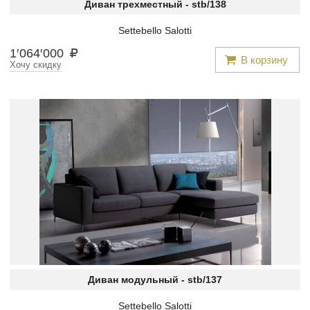
Диван трехместный -
stb/138
Settebello Salotti
1
′
064
′
000
В корзину
Хочу скидку
Диван модульный -
stb/137
Settebello Salotti