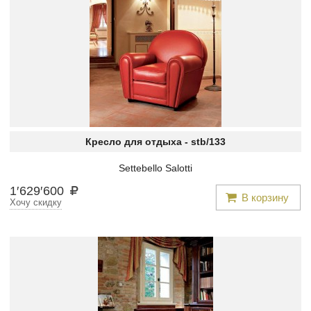
Кресло для отдыха -
stb/133
Settebello Salotti
1
′
629
′
600
В корзину
Хочу скидку