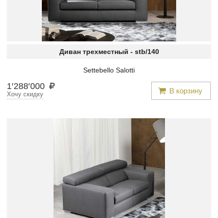
Диван трехместный -
stb/140
Settebello Salotti
1
′
288
′
000
В корзину
Хочу скидку