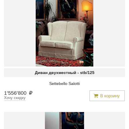
Диван двухместный -
stb/125
Settebello Salotti
1
′
556
′
800
В корзину
Хочу скидку