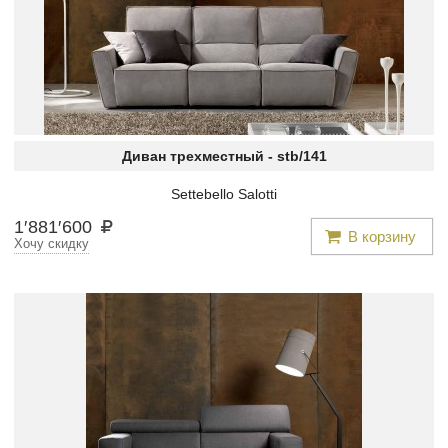
Диван трехместный -
stb/141
Settebello Salotti
1
′
881
′
600
В корзину
Хочу скидку