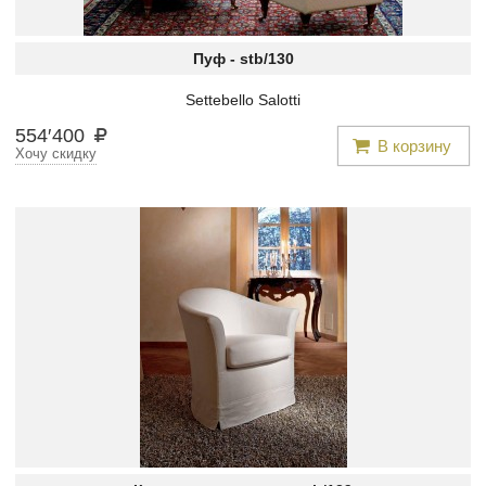
Пуф -
stb/130
Settebello Salotti
554
′
400
В корзину
Хочу скидку