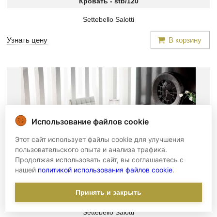
Кровать -
stb/120
Settebello Salotti
Узнать цену
В корзину
Использование файлов cookie
Этот сайт использует файлы cookie для улучшения
пользовательского опыта и анализа трафика.
Продолжая использовать сайт, вы соглашаетесь с
нашей
политикой использования файлов cookie
.
Принять и закрыть
Кровать -
stb/119
Settebello Salotti