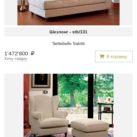
Шезлонг -
stb/131
Settebello Salotti
1
′
472
′
800
В корзину
Хочу скидку