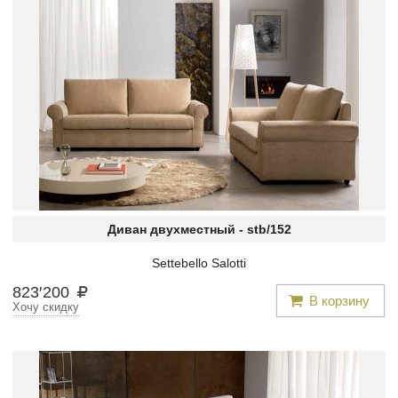
Диван двухместный -
stb/152
Settebello Salotti
823
′
200
В корзину
Хочу скидку