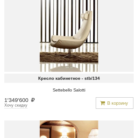
Кресло кабинетное -
stb/134
Settebello Salotti
1
′
349
′
600
В корзину
Хочу скидку