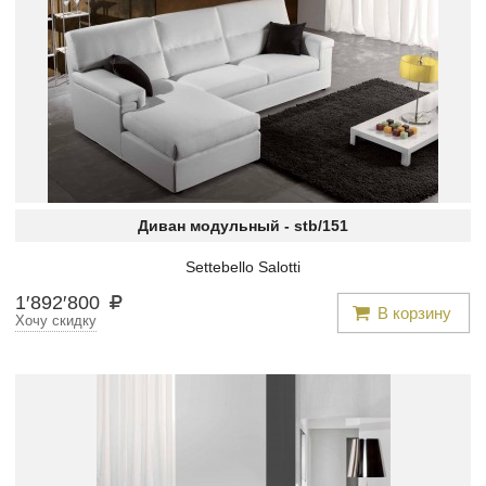
Диван модульный -
stb/151
Settebello Salotti
1
′
892
′
800
В корзину
Хочу скидку