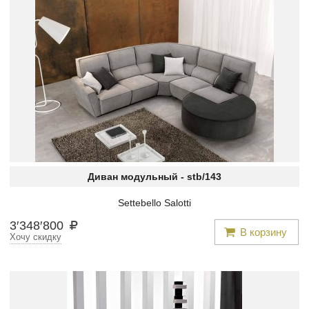
Диван модульный -
stb/143
Settebello Salotti
3
′
348
′
800
В корзину
Хочу скидку