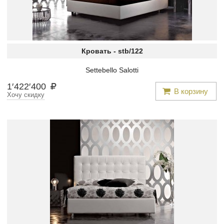
Кровать -
stb/122
Settebello Salotti
1
′
422
′
400
В корзину
Хочу скидку