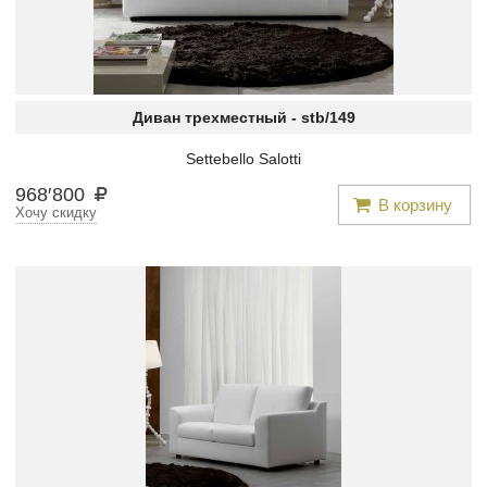
Диван трехместный -
stb/149
Settebello Salotti
968
′
800
В корзину
Хочу скидку