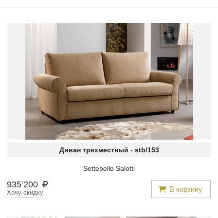
Диван трехместный -
stb/153
Settebello Salotti
935
′
200
В корзину
Хочу скидку