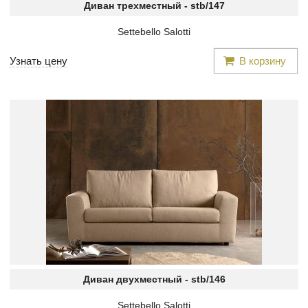
Диван трехместный -
stb/147
Settebello Salotti
Узнать цену
В корзину
Диван двухместный -
stb/146
Settebello Salotti