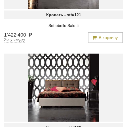
Кровать -
stb/121
Settebello Salotti
1
′
422
′
400
В корзину
Хочу скидку