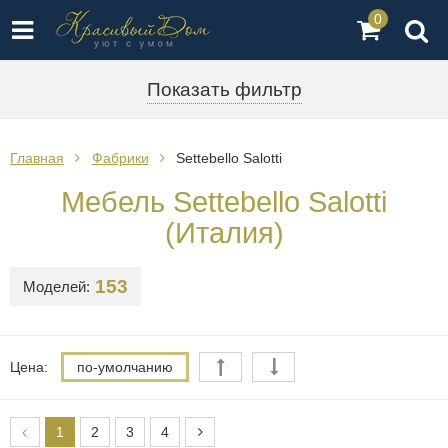
0
Показать фильтр
Главная
Фабрики
Settebello Salotti
Мебель Settebello Salotti
(Италия)
153
Моделей:
Цена:
по-умолчанию
1
2
3
4