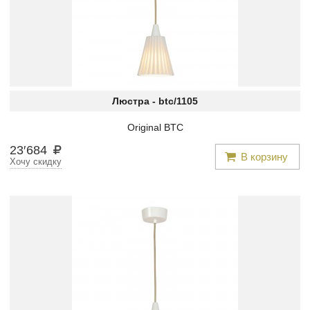
Люстра -
btc/1105
Original BTC
23
′
684
В корзину
Хочу скидку