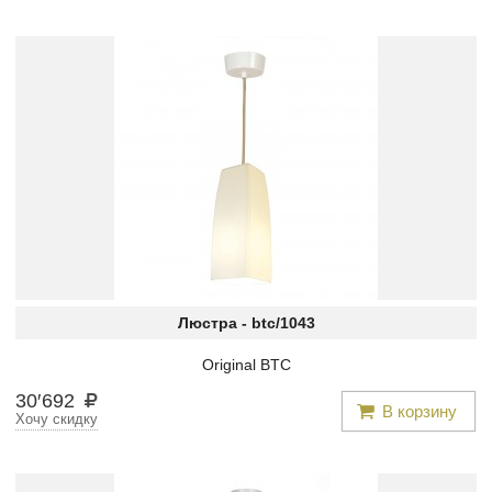
Люстра -
btc/1043
Original BTC
30
′
692
В корзину
Хочу скидку