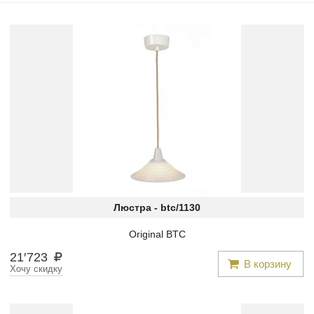
Люстра -
btc/1130
Original BTC
21
′
723
В корзину
Хочу скидку