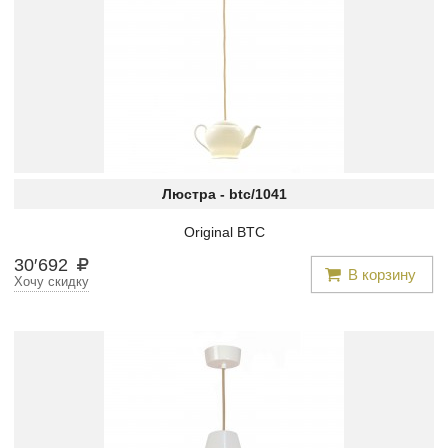
Люстра -
btc/1041
Original BTC
30
′
692
В корзину
Хочу скидку