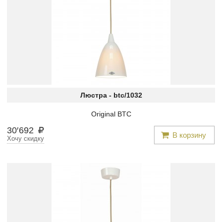
Люстра -
btc/1032
Original BTC
30
′
692
В корзину
Хочу скидку