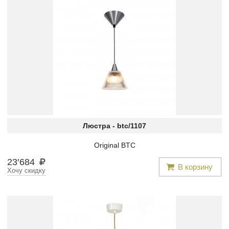
Люстра -
btc/1107
Original BTC
23
′
684
В корзину
Хочу скидку