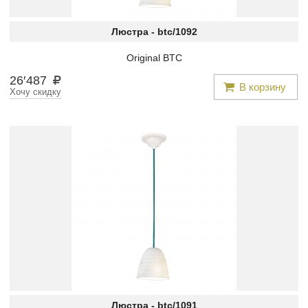
Люстра -
btc/1092
Original BTC
26
′
487
В корзину
Хочу скидку
Люстра -
btc/1091