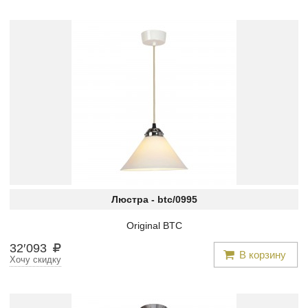
Люстра -
btc/0995
Original BTC
32
′
093
В корзину
Хочу скидку