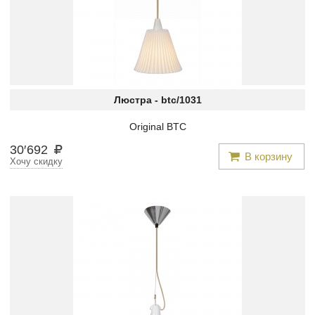
Люстра -
btc/1031
Original BTC
30
′
692
В корзину
Хочу скидку