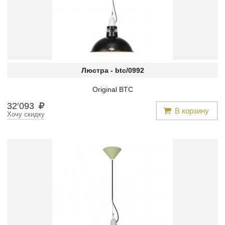
Люстра -
btc/0992
Original BTC
32
′
093
В корзину
Хочу скидку