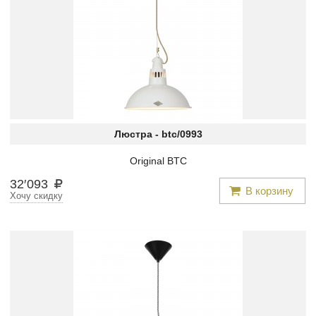
Люстра -
btc/0993
Original BTC
32
′
093
В корзину
Хочу скидку