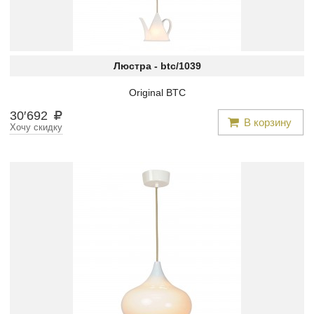
Люстра -
btc/1039
Original BTC
30
′
692
В корзину
Хочу скидку