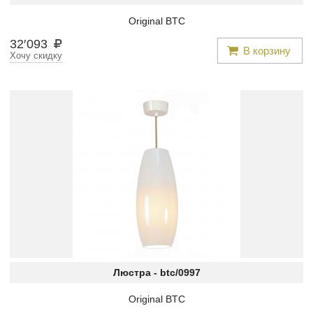
Original BTC
32
′
093
В корзину
Хочу скидку
Люстра -
btc/0997
Original BTC