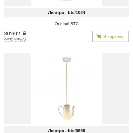
Люстра -
btc/1024
Original BTC
30
′
692
В корзину
Хочу скидку
Люстра -
btc/0998