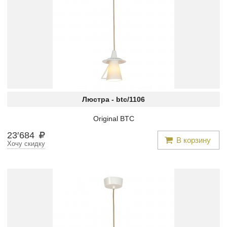
Люстра -
btc/1106
Original BTC
23
′
684
В корзину
Хочу скидку