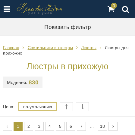
0
Показать фильтр
Главная
Светильники и люстры
Люстры
Люстры для
прихожих
Люстры в прихожую
830
Моделей:
Цена:
по-умолчанию
1
2
3
4
5
6
7
...
18