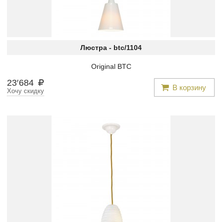
Люстра -
btc/1104
Original BTC
23
′
684
В корзину
Хочу скидку