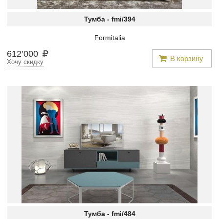
Тумба -
fmi/394
Formitalia
612
′
000
В корзину
Хочу скидку
Тумба -
fmi/484