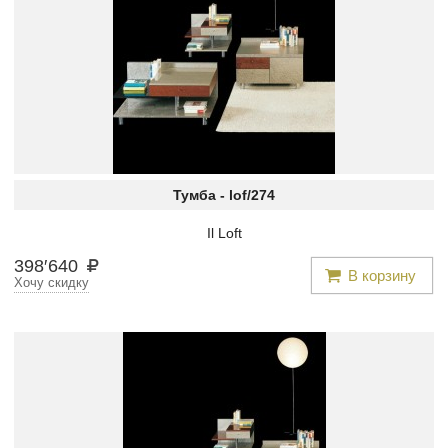
Тумба -
lof/274
Il Loft
398
′
640
В корзину
Хочу скидку