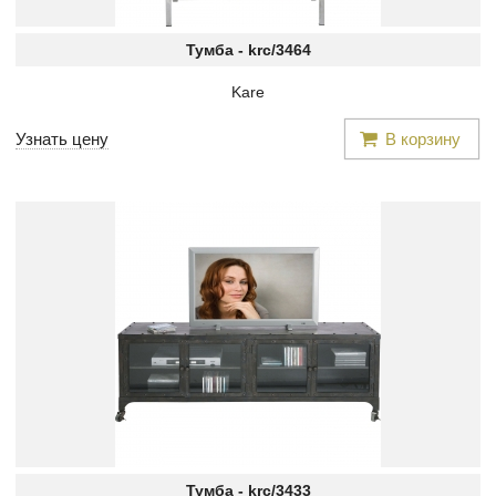
Тумба -
krc/3464
Kare
Узнать цену
В корзину
Тумба -
krc/3433