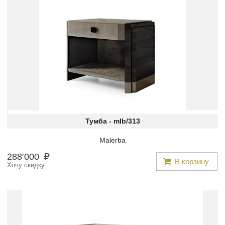
Тумба -
mlb/313
Malerba
288
′
000
В корзину
Хочу скидку