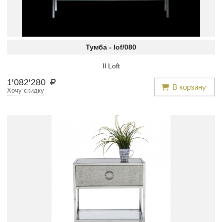
Тумба -
lof/080
Il Loft
1
′
082
′
280
В корзину
Хочу скидку