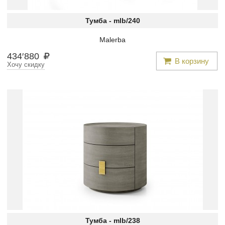
Тумба -
mlb/240
Malerba
434
′
880
В корзину
Хочу скидку
Тумба -
mlb/238