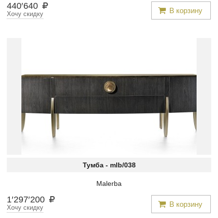
440
′
640
В корзину
Хочу скидку
Тумба -
mlb/038
Malerba
1
′
297
′
200
В корзину
Хочу скидку