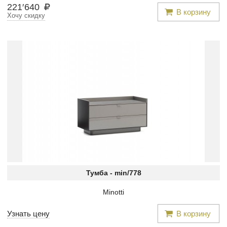
221
′
640
В корзину
Хочу скидку
Тумба -
min/778
Minotti
Узнать цену
В корзину