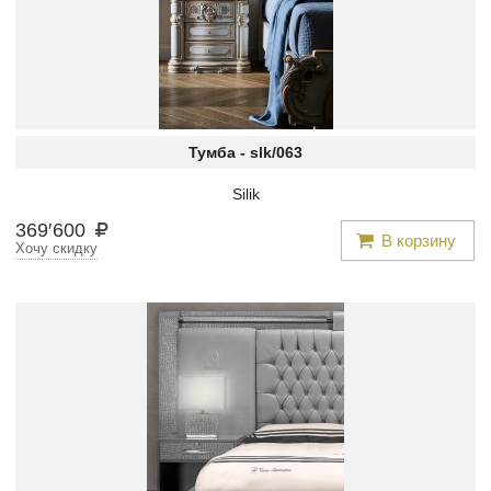
Тумба -
slk/063
Silik
369
′
600
В корзину
Хочу скидку