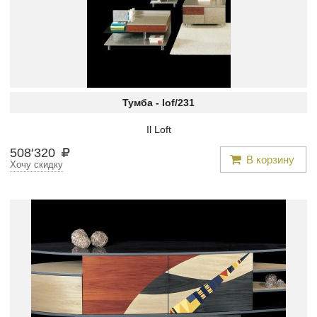
Тумба -
lof/231
Il Loft
508
′
320
В корзину
Хочу скидку