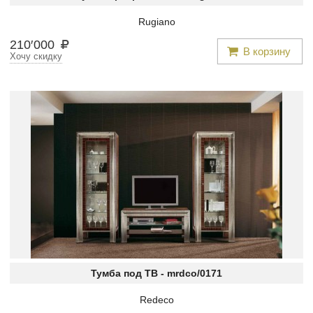
Rugiano
210
′
000
В корзину
Хочу скидку
Тумба под ТВ -
mrdco/0171
Redeco