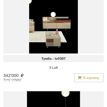
Тумба -
lof/307
Il Loft
342
′
000
В корзину
Хочу скидку