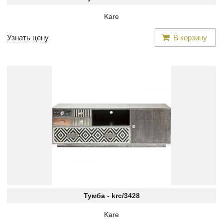
Kare
Узнать цену
В корзину
Тумба -
krc/3428
Kare