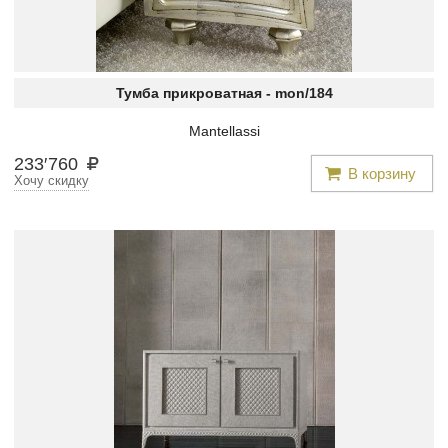
Тумба прикроватная -
mon/184
Mantellassi
233
′
760
В корзину
Хочу скидку