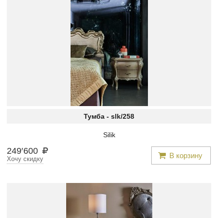
Тумба -
slk/258
Silik
249
′
600
В корзину
Хочу скидку