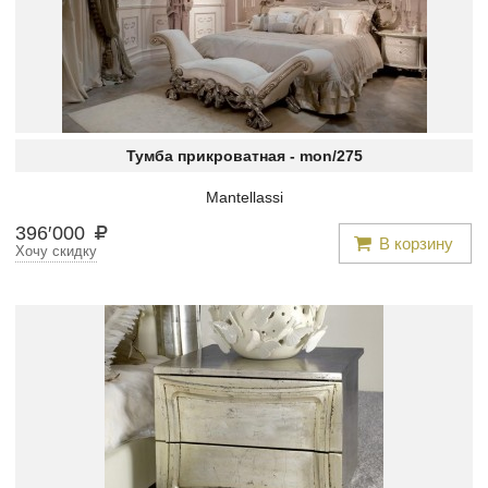
Тумба прикроватная -
mon/275
Mantellassi
396
′
000
В корзину
Хочу скидку