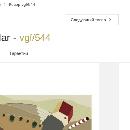
е
Ковер vgf/544
Следующий товар
lar -
vgf/544
Гарантии