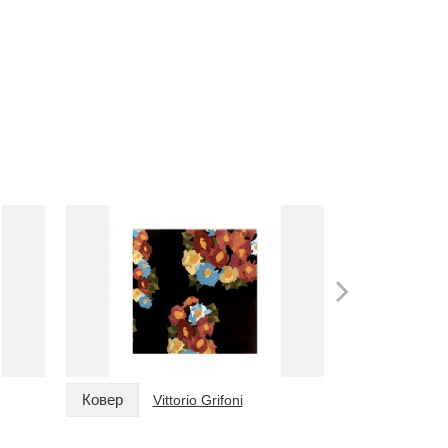
Ковер
Ковер
Vittorio Grifoni
Vi