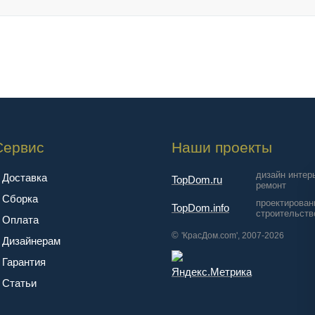
Сервис
Наши проекты
дизайн интер
Доставка
TopDom.ru
ремонт
Сборка
проектирован
TopDom.info
строительств
Оплата
©
'КрасДом.com', 2007-2026
Дизайнерам
Гарантия
Cтатьи