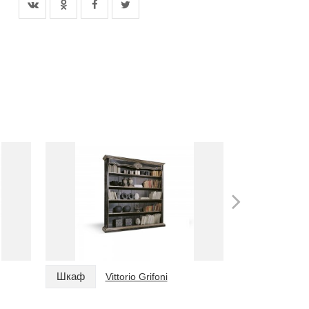
Шкаф
Шкаф
Vittorio Grifoni
Vi