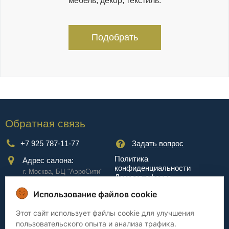
мебель, декор, текстиль.
Подобрать
Обратная связь
+7 925 787-11-77
Задать вопрос
Политика
Адрес салона:
конфиденциальности
г. Москва, БЦ "АэроCити"
Договор-оферта
Куркинское ш., стр.2, 17
этаж
Использование файлов cookie
Сервис
Этот сайт использует файлы cookie для улучшения
пользовательского опыта и анализа трафика.
Доставка
Сборка