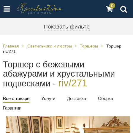
0
Показать фильтр
Главная
Светильники и люстры
Торшеры
Торшер
riv/271
Торшер с бежевыми
абажурами и хрустальными
riv/271
подвесками -
Все о товаре
Услуги
Доставка
Сборка
Гарантии