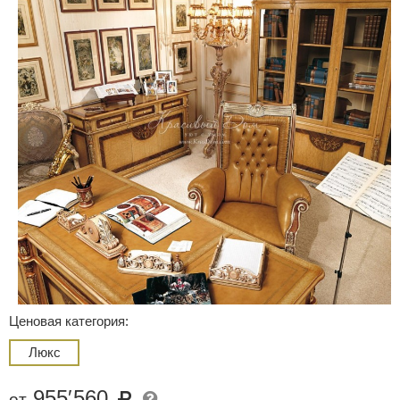
Ценовая категория:
Люкс
955
′
560
от