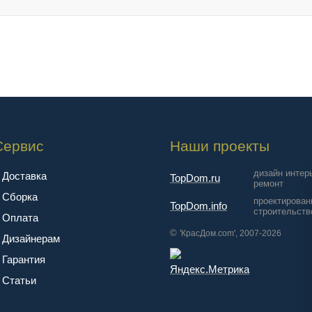
Сервис
Наши проекты
дизайн интер
Доставка
TopDom.ru
ремонт
Сборка
проектирован
TopDom.info
строительств
Оплата
©
'КрасДом.com', 2007-2026
Дизайнерам
Гарантия
Cтатьи