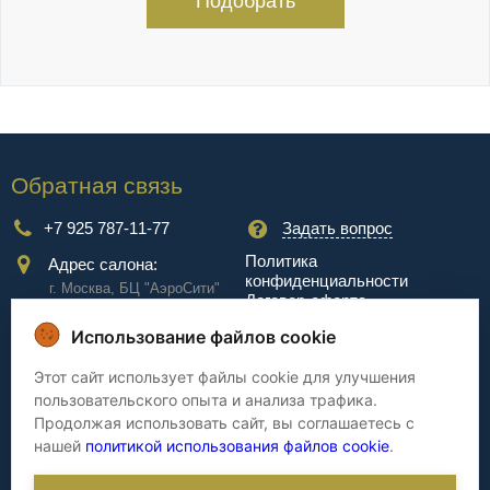
Подобрать
Обратная связь
+7 925 787-11-77
Задать вопрос
Политика
Адрес салона:
конфиденциальности
г. Москва, БЦ "АэроCити"
Договор-оферта
Куркинское ш., стр.2, 17
этаж
Использование файлов cookie
Сервис
Этот сайт использует файлы cookie для улучшения
пользовательского опыта и анализа трафика.
Доставка
Сборка
Продолжая использовать сайт, вы соглашаетесь с
Оплата
Дизайнерам
нашей
политикой использования файлов cookie
.
Гарантия
Cтатьи