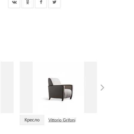
Кресло
Кресло
Vittorio Grifoni
V