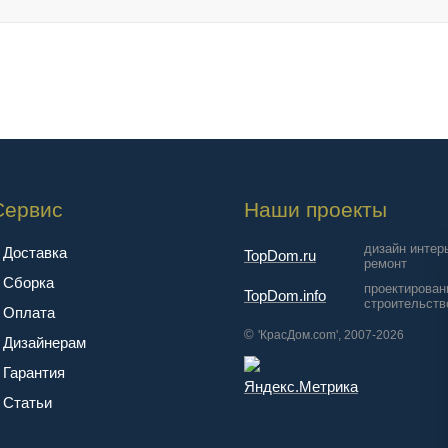
Сервис
Наши проекты
дизайн интер
Доставка
TopDom.ru
ремонт
Сборка
проектирован
TopDom.info
строительств
Оплата
©
'КрасДом.com', 2007-2026
Дизайнерам
Гарантия
Cтатьи