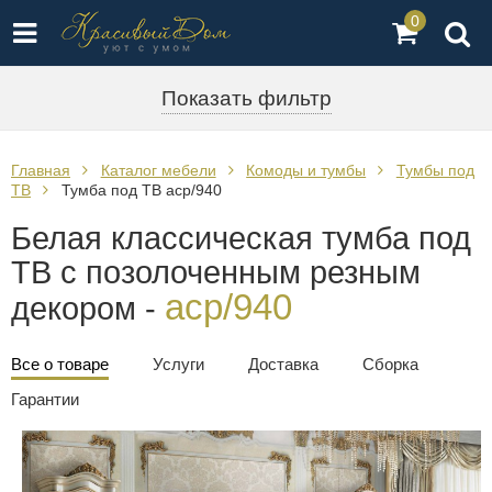
0
Показать фильтр
Главная
Каталог мебели
Комоды и тумбы
Тумбы под
ТВ
Тумба под ТВ acp/940
Белая классическая тумба под
ТВ с позолоченным резным
acp/940
декором -
Все о товаре
Услуги
Доставка
Сборка
Гарантии