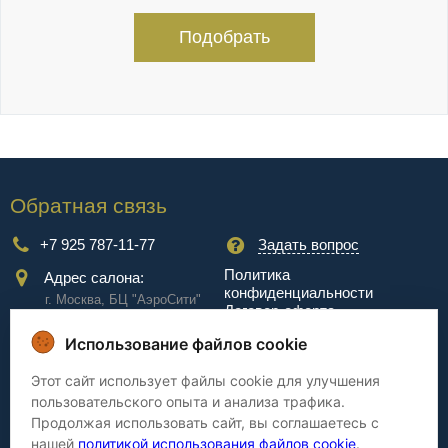
Подобрать
Обратная связь
+7 925 787-11-77
Задать вопрос
Политика
Адрес салона:
конфиденциальности
г. Москва, БЦ "АэроCити"
Договор-оферта
Куркинское ш., стр.2, 17
этаж
Использование файлов cookie
Сервис
Этот сайт использует файлы cookie для улучшения
пользовательского опыта и анализа трафика.
Доставка
Сборка
Продолжая использовать сайт, вы соглашаетесь с
Оплата
Дизайнерам
нашей
политикой использования файлов cookie
.