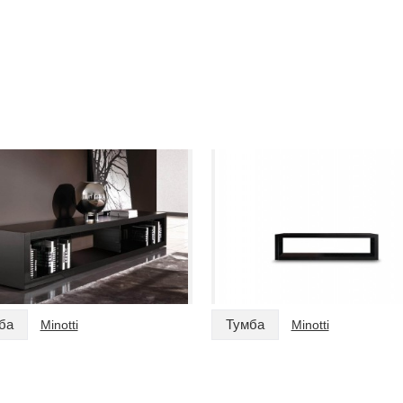
ба
Тумба
Minotti
Minotti