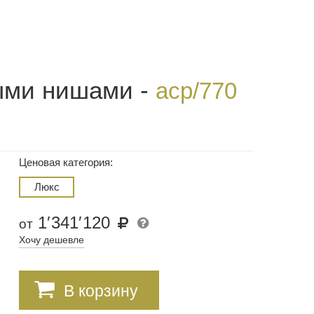
тыми нишами -
acp/770
Ценовая категория:
Люкс
1
′
341
′
120
от
Хочу дешевле
В корзину