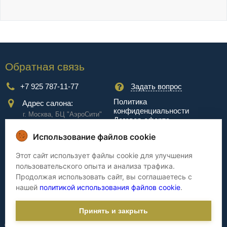
Обратная связь
+7 925 787-11-77
Задать вопрос
Политика
Адрес салона:
конфиденциальности
г. Москва, БЦ "АэроCити"
Договор-оферта
Куркинское ш., стр.2, 17
этаж
Использование файлов cookie
Сервис
Этот сайт использует файлы cookie для улучшения
пользовательского опыта и анализа трафика.
Доставка
Сборка
Продолжая использовать сайт, вы соглашаетесь с
Оплата
Дизайнерам
нашей
политикой использования файлов cookie
.
Гарантия
Cтатьи
Принять и закрыть
©
'КрасДом.com', 2007-2026