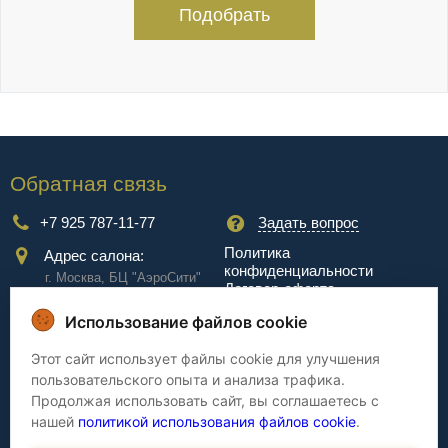
Подобрать
Обратная связь
+7 925 787-11-77
Задать вопрос
Политика
Адрес салона:
конфиденциальности
г. Москва, БЦ "АэроCити"
Договор-оферта
Куркинское ш., стр.2, 17
этаж
Использование файлов cookie
Сервис
Этот сайт использует файлы cookie для улучшения
пользовательского опыта и анализа трафика.
Доставка
Сборка
Продолжая использовать сайт, вы соглашаетесь с
Оплата
Дизайнерам
нашей
политикой использования файлов cookie
.
Гарантия
Cтатьи