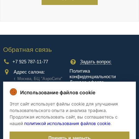
Обратная связь
+7 925 787-11-77
Задать вопрос
Политика
Адрес салона:
конфиденциальности
г. Москва, БЦ "АэроCити"
Договор-оферта
Куркинское ш., стр.2, 17
этаж
Использование файлов cookie
Сервис
Этот сайт использует файлы cookie для улучшения
пользовательского опыта и анализа трафика.
Доставка
Сборка
Продолжая использовать сайт, вы соглашаетесь с
Оплата
Дизайнерам
нашей
политикой использования файлов cookie
.
Гарантия
Cтатьи
Принять и закрыть