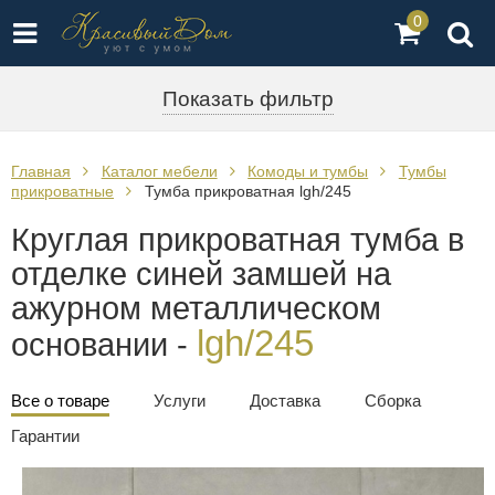
0
Показать фильтр
Главная
Каталог мебели
Комоды и тумбы
Тумбы
прикроватные
Тумба прикроватная lgh/245
Круглая прикроватная тумба в
отделке синей замшей на
ажурном металлическом
lgh/245
основании -
Все о товаре
Услуги
Доставка
Сборка
Гарантии