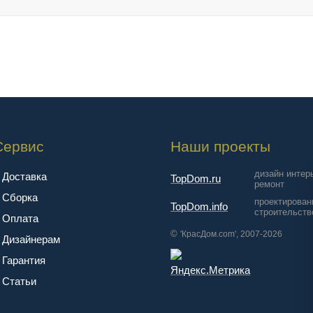
Сервис
Наши проекты
дизайн интер
Доставка
TopDom.ru
ремонт
Сборка
проектирован
TopDom.info
строительств
Оплата
©
'КрасДом.com', 2007-2026
Дизайнерам
Гарантия
Cтатьи