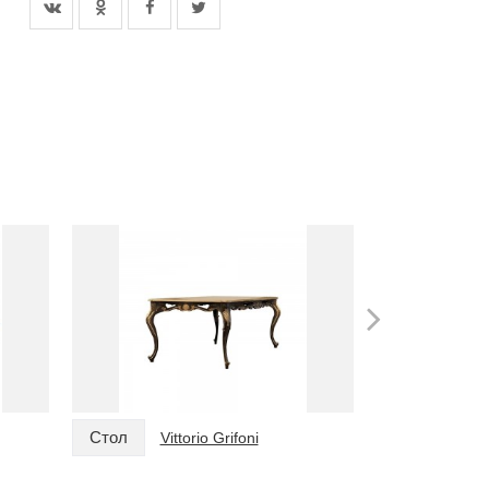
Стол
Стол
Vittorio Grifoni
Vitt