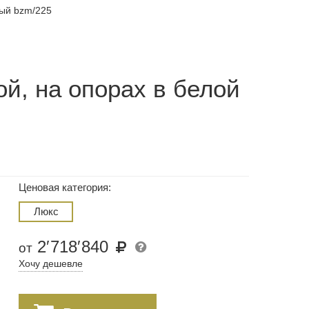
ый bzm/225
й, на опорах в белой
Ценовая категория:
Люкс
2
′
718
′
840
от
Хочу дешевле