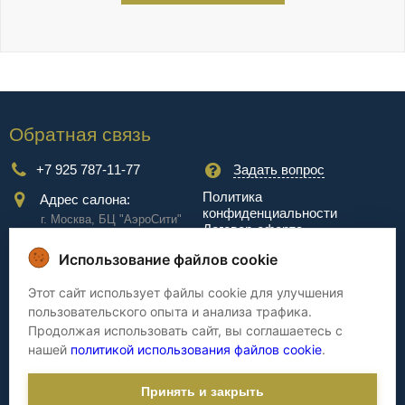
Обратная связь
+7 925 787-11-77
Задать вопрос
Политика
Адрес салона:
конфиденциальности
г. Москва, БЦ "АэроCити"
Договор-оферта
Куркинское ш., стр.2, 17
этаж
Использование файлов cookie
Сервис
Этот сайт использует файлы cookie для улучшения
пользовательского опыта и анализа трафика.
Доставка
Сборка
Продолжая использовать сайт, вы соглашаетесь с
Оплата
Дизайнерам
нашей
политикой использования файлов cookie
.
Гарантия
Cтатьи
Принять и закрыть