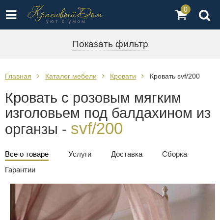
0
Показать фильтр
Главная
Каталог мебели
Кровати
Кровать svf/200
Кровать с розовым мягким
изголовьем под балдахином из
svf/200
органзы -
Все о товаре
Услуги
Доставка
Сборка
Гарантии