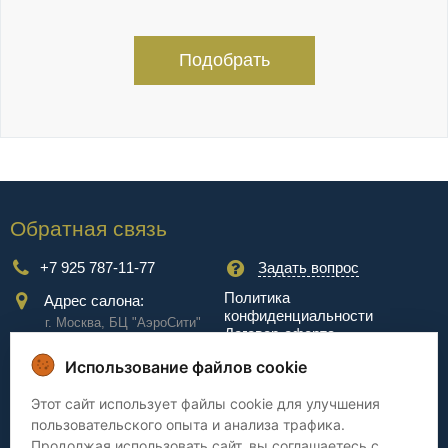
Подобрать
Обратная связь
+7 925 787-11-77
Задать вопрос
Политика
Адрес салона:
конфиденциальности
г. Москва, БЦ "АэроCити"
Договор-оферта
Куркинское ш., стр.2, 17
этаж
Использование файлов cookie
Сервис
Этот сайт использует файлы cookie для улучшения
пользовательского опыта и анализа трафика.
Доставка
Сборка
Продолжая использовать сайт, вы соглашаетесь с