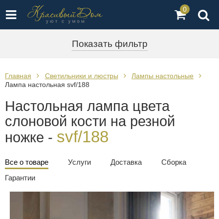
0
Показать фильтр
Главная
Светильники и люстры
Лампы настольные
Лампа настольная svf/188
Настольная лампа цвета
слоновой кости на резной
svf/188
ножке -
Все о товаре
Услуги
Доставка
Сборка
Гарантии