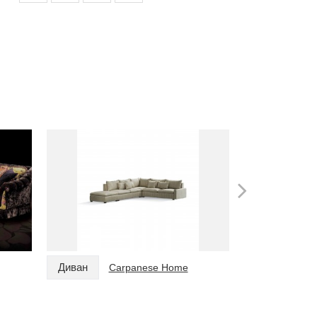
Диван
Диван
Carpanese Home
C