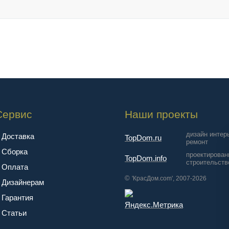
Сервис
Наши проекты
дизайн интер
Доставка
TopDom.ru
ремонт
Сборка
проектирован
TopDom.info
строительств
Оплата
©
'КрасДом.com', 2007-2026
Дизайнерам
Гарантия
Cтатьи