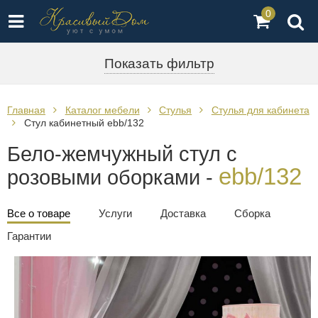
0
Показать фильтр
Главная
Каталог мебели
Стулья
Стулья для кабинета
Стул кабинетный ebb/132
Бело-жемчужный стул с
ebb/132
розовыми оборками -
Все о товаре
Услуги
Доставка
Сборка
Гарантии