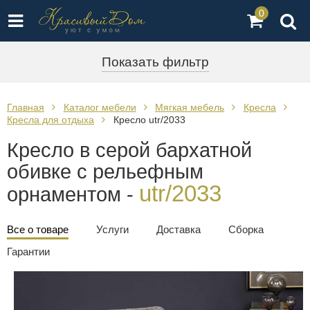
0
Показать фильтр
Главная
Каталог мебели
Мягкая мебель
Кресла
Кресла для отдыха
Кресло utr/2033
Кресло в серой бархатной
обивке с рельефным
utr/2033
орнаментом -
Все о товаре
Услуги
Доставка
Сборка
Гарантии