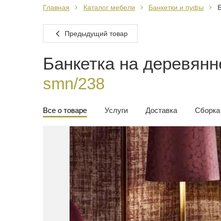
Главная
Каталог мебели
Банкетки и пуфы
Б
Предыдущий товар
Банкетка на деревян
smn/238
Все о товаре
Услуги
Доставка
Сборка