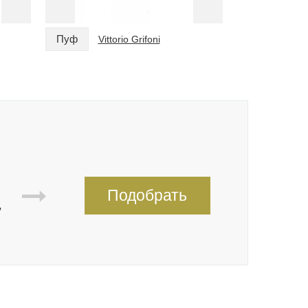
Пуф
Пуф
Vittorio Grifoni
Vitt
Подобрать
,