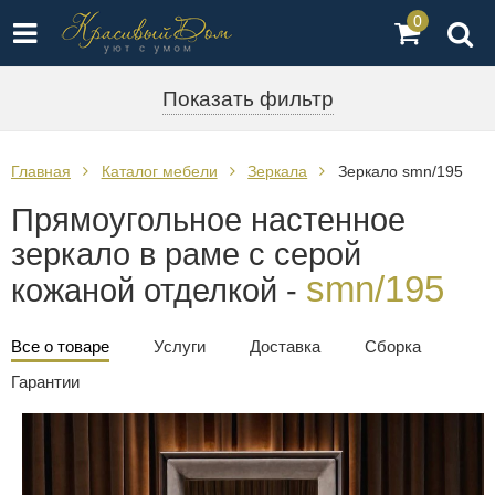
0
Показать фильтр
Главная
Каталог мебели
Зеркала
Зеркало smn/195
Прямоугольное настенное
зеркало в раме с серой
smn/195
кожаной отделкой -
Все о товаре
Услуги
Доставка
Сборка
Гарантии